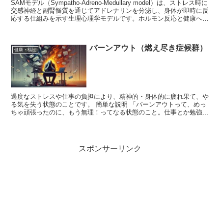
SAMモデル（Sympatho-Adreno-Medullary model）は、ストレス時に
交感神経と副腎髄質を通じてアドレナリンを分泌し、身体が即時に反
応する仕組みを示す生理心理学モデルです。ホルモン反応と健康への
影響を解説します。
バーンアウト（燃え尽き症候群）
健康・福祉
過度なストレスや仕事の負担により、精神的・身体的に疲れ果て、や
る気を失う状態のことです。 簡単な説明 「バーンアウトって、めっ
ちゃ頑張ったのに、もう無理！ってなる状態のこと。仕事とか勉強と
かやりすぎると、心が『もう限界…』って燃え尽きる感じ...
スポンサーリンク