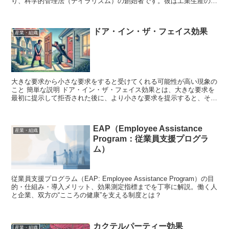
り、科学的管理法（テイラリズム）の創始者です。彼は工業生産の効
率化を目指し、作業者の動作や時間を詳細に分析す...
ドア・イン・ザ・フェイス効果
産業・組織
大きな要求から小さな要求をすると受けてくれる可能性が高い現象の
こと 簡単な説明 ドア・イン・ザ・フェイス効果とは、大きな要求を
最初に提示して拒否された後に、より小さな要求を提示すると、その
小さな要求が受け入れられやすくなる現象のことです。 ...
EAP（Employee Assistance
産業・組織
Program：従業員支援プログラ
ム）
従業員支援プログラム（EAP: Employee Assistance Program）の目
的・仕組み・導入メリット、効果測定指標までを丁寧に解説。働く人
と企業、双方の“こころの健康”を支える制度とは？
カクテルパーティー効果
産業・組織