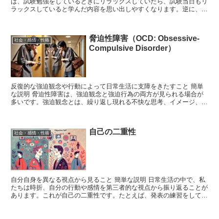
ば、試験勉強をしているときにリラックスしていたら、試験当日もリ
ラックスしていると学んだ内容を思い出しやすくなります。逆に、勉
強中に緊張していた場合は、試験当日も緊張していると内...
脅迫性障害（OCD: Obsessive-
社会・感情・性格
Compulsive Disorder）
反復的な強迫観念や行動によって日常生活に支障をきたすこと 簡単
な説明 脅迫性障害は、強迫観念と強迫行為の両方が見られる場合が
多いです。強迫観念とは、繰り返し現れる不快な思考、イメージ、ま
たは衝動で、これに対処するために行うのが強迫行為です。...
自己の二重性
社会・感情・性格
自分自身を異なる視点から見ること 簡単な説明 日常生活の中で、私
たちは時折、自分の行動や感情を第三者的な視点から振り返ることが
あります。これが自己の二重性です。たとえば、発表の練習をしてい
るときに、「この発表を他人が見たらどう感じるだろう」...