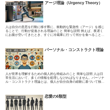
アージ理論（Urgency Theory）
社会・感情・性格
人は自分の意思を行動に移す際に、衝動的な緊急性（アージ）を感じ
ることで、行動が促進される理論のこと 簡単な説明 例えば、夜遅く
にお腹が空いてきたとき、すぐに冷蔵庫に行って何かを食べることを
考えます。この行動の背景には、「お腹が空いた」という...
パーソナル・コンストラクト理論
社会・感情・性格
人が世界を理解するための個人的な枠組みのこと 簡単な説明 人は日
常生活において、多くの情報を処理しなければなりません。パーソナ
ル・コンストラクト理論とは、個人が自分自身の経験に基づいて独自
の「メガネ」を作り、それを通して世界を見ると考えます...
恋愛の6類型
社会・感情・性格