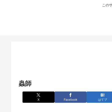
このサ
蟲師
X
Facebook
はてブ