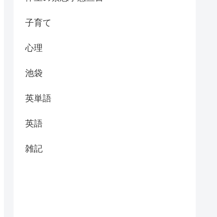
子育て
心理
池袋
英単語
英語
雑記