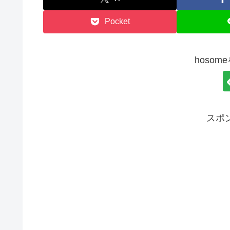
Pocket
hoso
スポ