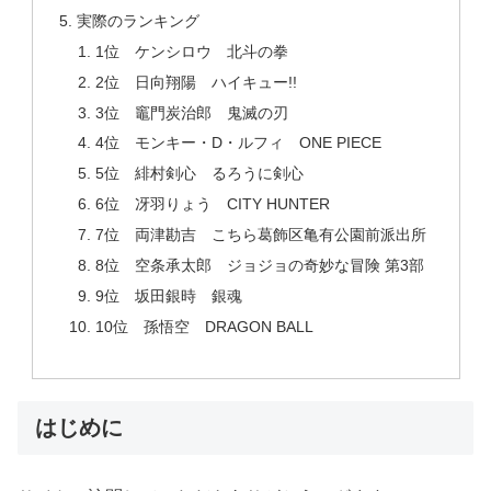
実際のランキング
1位 ケンシロウ 北斗の拳
2位 日向翔陽 ハイキュー!!
3位 竈門炭治郎 鬼滅の刃
4位 モンキー・D・ルフィ ONE PIECE
5位 緋村剣心 るろうに剣心
6位 冴羽りょう CITY HUNTER
7位 両津勘吉 こちら葛飾区亀有公園前派出所
8位 空条承太郎 ジョジョの奇妙な冒険 第3部
9位 坂田銀時 銀魂
10位 孫悟空 DRAGON BALL
はじめに