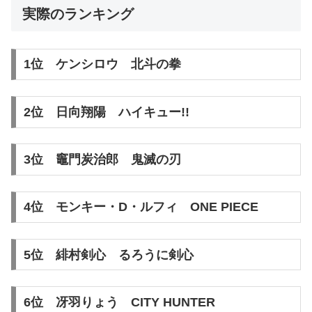
実際のランキング
1位 ケンシロウ 北斗の拳
2位 日向翔陽 ハイキュー!!
3位 竈門炭治郎 鬼滅の刃
4位 モンキー・D・ルフィ ONE PIECE
5位 緋村剣心 るろうに剣心
6位 冴羽りょう CITY HUNTER