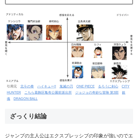
引用元
北斗の拳
ハイキュー!!
鬼滅の刃
ONE PIECE
るろうに剣心
CITY
HUNTER
こちら葛飾区亀有公園前派出所
ジョジョの奇妙な冒険 第3部
銀
魂
DRAGON BALL
ざっくり結論
ジャンプの主人公はエクスプレッシブの印象が強いのでエ