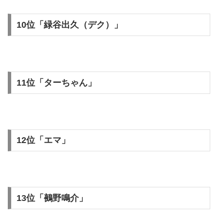
10位「緑谷出久（デク）」
11位「ターちゃん」
12位「エマ」
13位「鵺野鳴介」