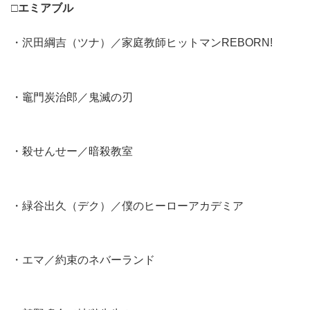
□エミアブル
・沢田綱吉（ツナ）／家庭教師ヒットマンREBORN!
・竈門炭治郎／鬼滅の刃
・殺せんせー／暗殺教室
・緑谷出久（デク）／僕のヒーローアカデミア
・エマ／約束のネバーランド