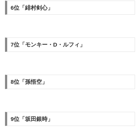
6位「緋村剣心」
7位「モンキー・D・ルフィ」
8位「孫悟空」
9位「坂田銀時」